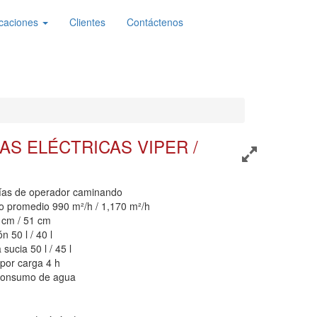
icaciones
Clientes
Contáctenos
S ELÉCTRICAS VIPER /
ías de operador caminando
 promedio 990 m²/h / 1,170 m²/h
 cm / 51 cm
 50 l / 40 l
ucia 50 l / 45 l
por carga 4 h
o consumo de agua