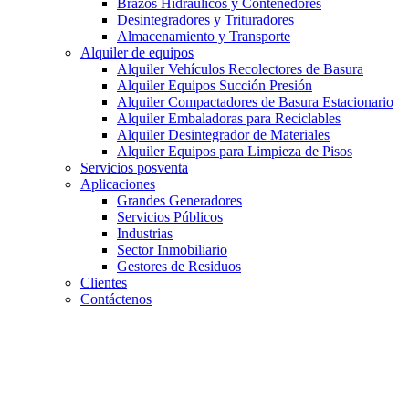
Brazos Hidráulicos y Contenedores
Desintegradores y Trituradores
Almacenamiento y Transporte
Alquiler de equipos
Alquiler Vehículos Recolectores de Basura
Alquiler Equipos Succión Presión
Alquiler Compactadores de Basura Estacionario
Alquiler Embaladoras para Reciclables
Alquiler Desintegrador de Materiales
Alquiler Equipos para Limpieza de Pisos
Servicios posventa
Aplicaciones
Grandes Generadores
Servicios Públicos
Industrias
Sector Inmobiliario
Gestores de Residuos
Clientes
Contáctenos