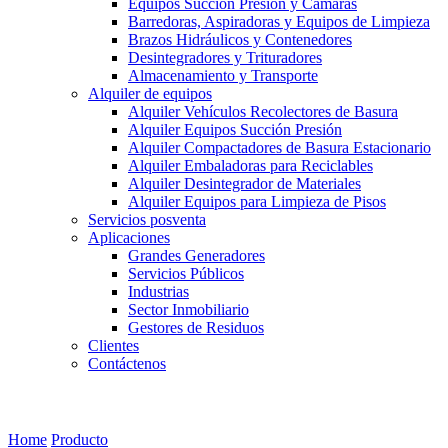
Equipos Succión Presión y Cámaras
Barredoras, Aspiradoras y Equipos de Limpieza
Brazos Hidráulicos y Contenedores
Desintegradores y Trituradores
Almacenamiento y Transporte
Alquiler de equipos
Alquiler Vehículos Recolectores de Basura
Alquiler Equipos Succión Presión
Alquiler Compactadores de Basura Estacionario
Alquiler Embaladoras para Reciclables
Alquiler Desintegrador de Materiales
Alquiler Equipos para Limpieza de Pisos
Servicios posventa
Aplicaciones
Grandes Generadores
Servicios Públicos
Industrias
Sector Inmobiliario
Gestores de Residuos
Clientes
Contáctenos
RESTREGADORAS OPERADOR SENTADO
Home
Producto
RESTREGADORAS OPERADOR SENTADO VIPE