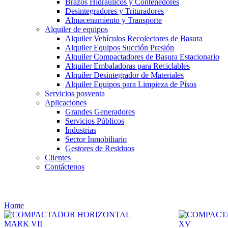
Brazos Hidráulicos y Contenedores
Desintegradores y Trituradores
Almacenamiento y Transporte
Alquiler de equipos
Alquiler Vehículos Recolectores de Basura
Alquiler Equipos Succión Presión
Alquiler Compactadores de Basura Estacionario
Alquiler Embaladoras para Reciclables
Alquiler Desintegrador de Materiales
Alquiler Equipos para Limpieza de Pisos
Servicios posventa
Aplicaciones
Grandes Generadores
Servicios Públicos
Industrias
Sector Inmobiliario
Gestores de Residuos
Clientes
Contáctenos
Compactadores de Basura Estacionarios
Home
Producto