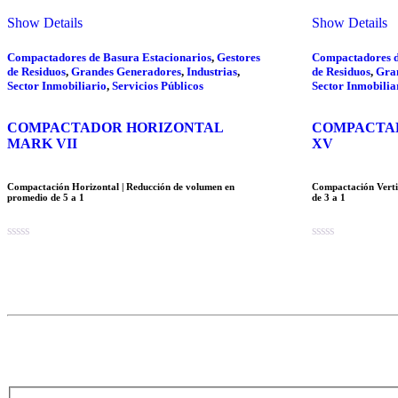
Show Details
Show Details
Compactadores de Basura Estacionarios
,
Gestores
Compactadores d
de Residuos
,
Grandes Generadores
,
Industrias
,
de Residuos
,
Gra
Sector Inmobiliario
,
Servicios Públicos
Sector Inmobilia
COMPACTADOR HORIZONTAL
COMPACTA
MARK VII
XV
Compactación Horizontal | Reducción de volumen en
Compactación Verti
promedio de 5 a 1
de 3 a 1
0
0
out
out
of
of
5
5