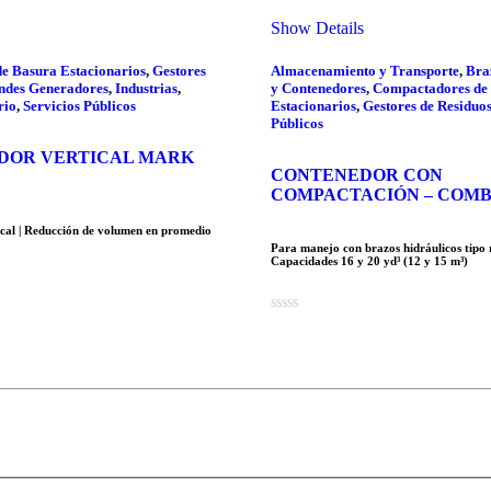
Show Details
e Basura Estacionarios
,
Gestores
Almacenamiento y Transporte
,
Bra
ndes Generadores
,
Industrias
,
y Contenedores
,
Compactadores de
rio
,
Servicios Públicos
Estacionarios
,
Gestores de Residuo
Públicos
DOR VERTICAL MARK
CONTENEDOR CON
COMPACTACIÓN – COM
cal | Reducción de volumen en promedio
Para manejo con brazos hidráulicos tipo ro
Capacidades 16 y 20 yd³ (12 y 15 m³)
0
out
of
5