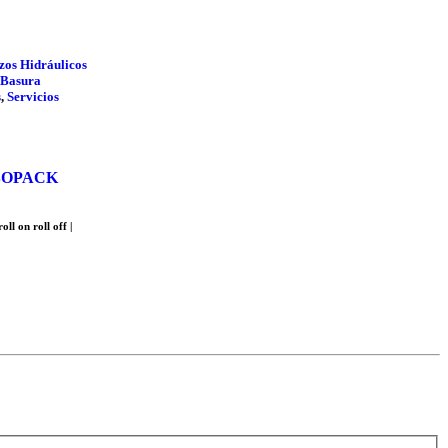
zos Hidráulicos
 Basura
s
,
Servicios
BOPACK
ll on roll off |