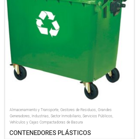
Almacenamiento y Transporte
,
Gestores de Residuos
,
Grandes
Generadores
,
Industrias
,
Sector Inmobiliario
,
Servicios Públicos
,
Vehículos y Cajas Compactadoras de Basura
CONTENEDORES PLÁSTICOS