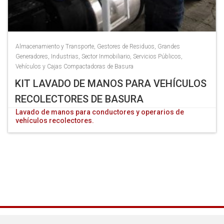
Almacenamiento y Transporte
,
Gestores de Residuos
,
Grandes
Generadores
,
Industrias
,
Sector Inmobiliario
,
Servicios Públicos
,
Vehículos y Cajas Compactadoras de Basura
KIT LAVADO DE MANOS PARA VEHÍCULOS
RECOLECTORES DE BASURA
Lavado de manos para conductores y operarios de
vehículos recolectores.