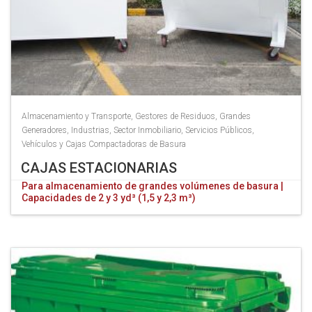
Almacenamiento y Transporte
,
Gestores de Residuos
,
Grandes
Generadores
,
Industrias
,
Sector Inmobiliario
,
Servicios Públicos
,
Vehículos y Cajas Compactadoras de Basura
CAJAS ESTACIONARIAS
Para almacenamiento de grandes volúmenes de basura |
Capacidades de 2 y 3 yd³ (1,5 y 2,3 m³)