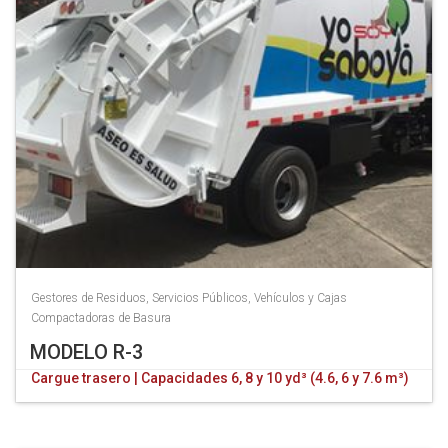
Gestores de Residuos
,
Servicios Públicos
,
Vehículos y Cajas
Compactadoras de Basura
MODELO R-3
Cargue trasero | Capacidades 6, 8 y 10 yd³ (4.6, 6 y 7.6 m³)