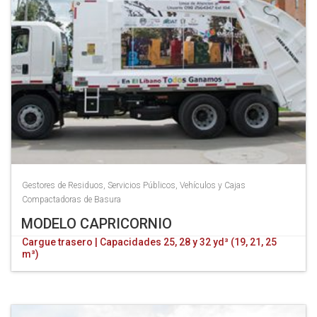
Gestores de Residuos
,
Servicios Públicos
,
Vehículos y Cajas
Compactadoras de Basura
MODELO CAPRICORNIO
Cargue trasero | Capacidades 25, 28 y 32 yd³ (19, 21, 25
m³)