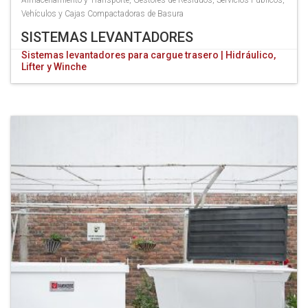
Almacenamiento y Transporte
,
Gestores de Residuos
,
Servicios Públicos
,
Vehículos y Cajas Compactadoras de Basura
SISTEMAS LEVANTADORES
Sistemas levantadores para cargue trasero | Hidráulico,
Lifter y Winche