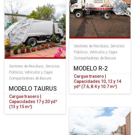
Gestores de Residuos
,
Servicios
Públicos
,
Vehículos y Cajas
Compactadoras de Basura
Gestores de Residuos
,
Servicios
MODELO R-2
Públicos
,
Vehículos y Cajas
Cargue trasero |
Compactadoras de Basura
Capacidades 10, 12 y 14
yd³ (7.6, 8.4 y 10.7 m³)
MODELO TAURUS
Cargue trasero |
Capacidades 17 y 20 yd³
(13 y 15 m³)