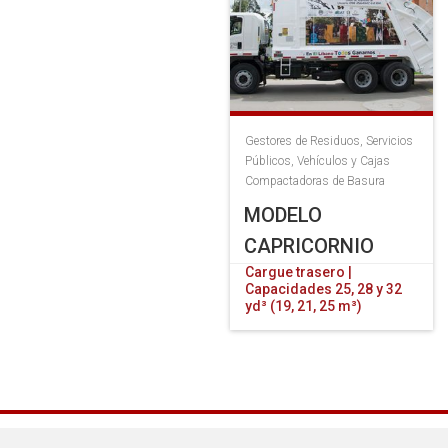
Gestores de Residuos
,
Servicios
Públicos
,
Vehículos y Cajas
Compactadoras de Basura
MODELO
CAPRICORNIO
Cargue trasero |
Capacidades 25, 28 y 32
yd³ (19, 21, 25 m³)