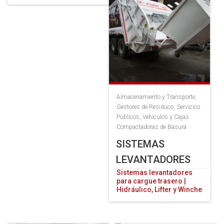
Almacenamiento y Transporte
,
Gestores de Residuos
,
Servicios
Públicos
,
Vehículos y Cajas
Compactadoras de Basura
SISTEMAS
LEVANTADORES
Sistemas levantadores
para cargue trasero |
Hidráulico, Lifter y Winche