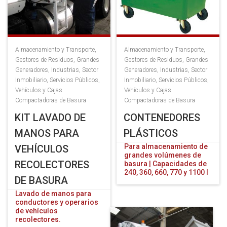
Almacenamiento y Transporte
,
Almacenamiento y Transporte
,
Gestores de Residuos
,
Grandes
Gestores de Residuos
,
Grandes
Generadores
,
Industrias
,
Sector
Generadores
,
Industrias
,
Sector
Inmobiliario
,
Servicios Públicos
,
Inmobiliario
,
Servicios Públicos
,
Vehículos y Cajas
Vehículos y Cajas
Compactadoras de Basura
Compactadoras de Basura
KIT LAVADO DE
CONTENEDORES
MANOS PARA
PLÁSTICOS
Para almacenamiento de
VEHÍCULOS
grandes volúmenes de
RECOLECTORES
basura | Capacidades de
240, 360, 660, 770 y 1100 l
DE BASURA
Lavado de manos para
conductores y operarios
de vehículos
recolectores.