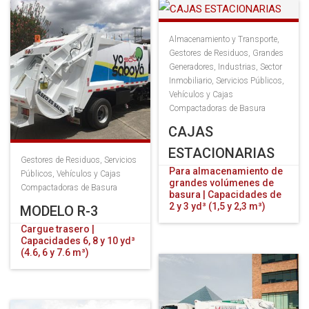
Almacenamiento y Transporte
,
Gestores de Residuos
,
Grandes
Generadores
,
Industrias
,
Sector
Inmobiliario
,
Servicios Públicos
,
Vehículos y Cajas
Compactadoras de Basura
CAJAS
ESTACIONARIAS
Gestores de Residuos
,
Servicios
Para almacenamiento de
Públicos
,
Vehículos y Cajas
grandes volúmenes de
Compactadoras de Basura
basura | Capacidades de
2 y 3 yd³ (1,5 y 2,3 m³)
MODELO R-3
Cargue trasero |
Capacidades 6, 8 y 10 yd³
(4.6, 6 y 7.6 m³)