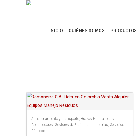
Header Left Text
INICIO
QUIÉNES SOMOS
PRODUCTO
SERVICIOS PÚBLICOS
Almacenamiento y Transporte
,
Brazos Hidráulicos y
Contenedores
,
Gestores de Residuos
,
Industrias
,
Servicios
Públicos