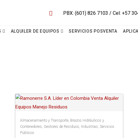
S
ALQUILER DE EQUIPOS
SERVICIOS POSVENTA
APLIC
Almacenamiento y Transporte
,
Brazos Hidráulicos y
Contenedores
,
Gestores de Residuos
,
Industrias
,
Servicios
Públicos