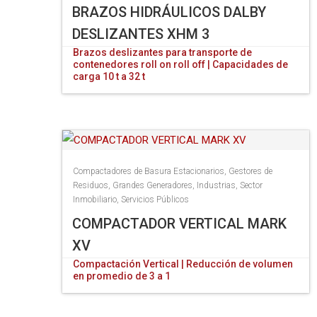
BRAZOS HIDRÁULICOS DALBY
DESLIZANTES XHM 3
Brazos deslizantes para transporte de
contenedores roll on roll off | Capacidades de
carga 10 t a 32 t
Compactadores de Basura Estacionarios
,
Gestores de
Residuos
,
Grandes Generadores
,
Industrias
,
Sector
Inmobiliario
,
Servicios Públicos
COMPACTADOR VERTICAL MARK
XV
Compactación Vertical | Reducción de volumen
en promedio de 3 a 1