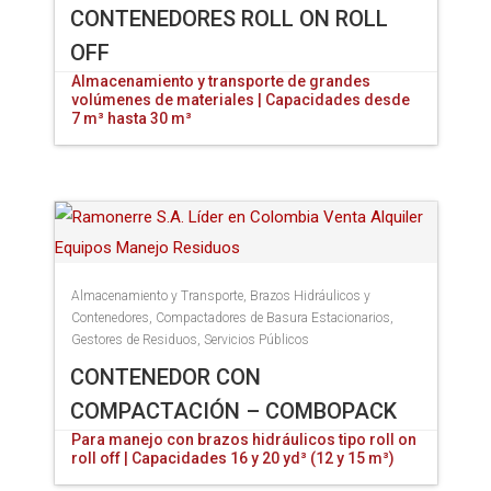
CONTENEDORES ROLL ON ROLL
OFF
Almacenamiento y transporte de grandes
volúmenes de materiales | Capacidades desde
7 m³ hasta 30 m³
Almacenamiento y Transporte
,
Brazos Hidráulicos y
Contenedores
,
Compactadores de Basura Estacionarios
,
Gestores de Residuos
,
Servicios Públicos
CONTENEDOR CON
COMPACTACIÓN – COMBOPACK
Para manejo con brazos hidráulicos tipo roll on
roll off | Capacidades 16 y 20 yd³ (12 y 15 m³)